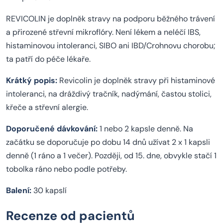
REVICOLIN je doplněk stravy na podporu běžného trávení
a přirozené střevní mikroflóry. Není lékem a neléčí IBS,
histaminovou intoleranci, SIBO ani IBD/Crohnovu chorobu;
ta patří do péče lékaře.
Krátký popis:
Revicolin je doplněk stravy při histaminové
intoleranci, na dráždivý tračník, nadýmání, častou stolici,
křeče a střevní alergie.
Doporučené dávkování:
1 nebo 2 kapsle denně. Na
začátku se doporučuje po dobu 14 dnů užívat 2 x 1 kapsli
denně (1 ráno a 1 večer). Později, od 15. dne, obvykle stačí 1
tobolka ráno nebo podle potřeby.
Balení:
30 kapslí
Recenze od pacientů