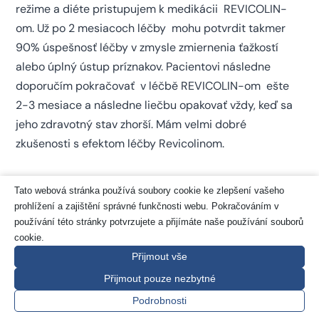
režime a diéte pristupujem k medikácii REVICOLIN-
om. Už po 2 mesiacoch léčby mohu potvrdit takmer
90% úspešnosť léčby v zmysle zmiernenia ťažkostí
alebo úplný ústup príznakov. Pacientovi následne
doporučím pokračovať v léčbě REVICOLIN-om ešte
2-3 mesiace a následne liečbu opakovať vždy, keď sa
jeho zdravotný stav zhorší. Mám velmi dobré
zkušenosti s efektom léčby Revicolinom.
Tato webová stránka používá soubory cookie ke zlepšení vašeho
prohlížení a zajištění správné funkčnosti webu. Pokračováním v
používání této stránky potvrzujete a přijímáte naše používání souborů
cookie.
Témata
Přijmout vše
Přijmout pouze nezbytné
Podrobnosti
(6)
Alzheimerova choroba