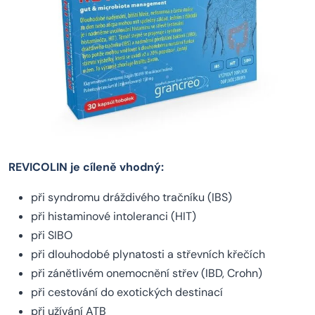
REVICOLIN je cíleně vhodný:
při syndromu dráždivého tračníku (IBS)
při histaminové intoleranci (HIT)
při SIBO
při dlouhodobé plynatosti a střevních křečích
při zánětlivém onemocnění střev (IBD, Crohn)
při cestování do exotických destinací
při užívání ATB